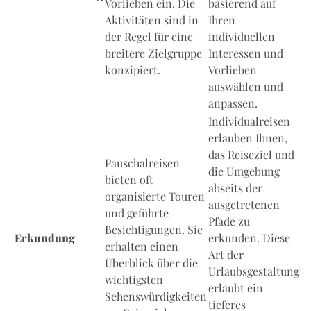
Vorlieben ein. Die
basierend auf
Aktivitäten sind in
Ihren
der Regel für eine
individuellen
breitere Zielgruppe
Interessen und
konzipiert.
Vorlieben
auswählen und
anpassen.
Individualreisen
erlauben Ihnen,
das Reiseziel und
Pauschalreisen
die Umgebung
bieten oft
abseits der
organisierte Touren
ausgetretenen
und geführte
Pfade zu
Besichtigungen. Sie
Erkundung
erkunden. Diese
erhalten einen
Art der
Überblick über die
Urlaubsgestaltung
wichtigsten
erlaubt ein
Sehenswürdigkeiten
tieferes