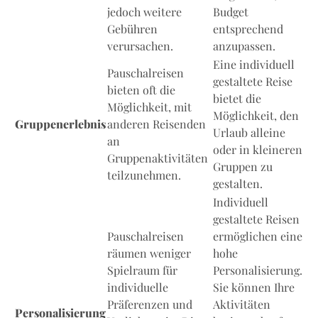
jedoch weitere
Budget
Gebühren
entsprechend
verursachen.
anzupassen.
Eine individuell
Pauschalreisen
gestaltete Reise
bieten oft die
bietet die
Möglichkeit, mit
Möglichkeit, den
Gruppenerlebnis
anderen Reisenden
Urlaub alleine
an
oder in kleineren
Gruppenaktivitäten
Gruppen zu
teilzunehmen.
gestalten.
Individuell
gestaltete Reisen
Pauschalreisen
ermöglichen eine
räumen weniger
hohe
Spielraum für
Personalisierung.
individuelle
Sie können Ihre
Präferenzen und
Aktivitäten
Personalisierung