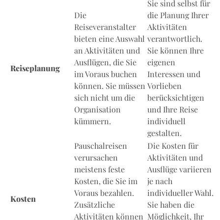
Sie sind selbst für
Die
die Planung Ihrer
Reiseveranstalter
Aktivitäten
bieten eine Auswahl
verantwortlich.
an Aktivitäten und
Sie können Ihre
Ausflügen, die Sie
eigenen
Reiseplanung
im Voraus buchen
Interessen und
können. Sie müssen
Vorlieben
sich nicht um die
berücksichtigen
Organisation
und Ihre Reise
kümmern.
individuell
gestalten.
Pauschalreisen
Die Kosten für
verursachen
Aktivitäten und
meistens feste
Ausflüge variieren
Kosten, die Sie im
je nach
Voraus bezahlen.
individueller Wahl.
Kosten
Zusätzliche
Sie haben die
Aktivitäten können
Möglichkeit, Ihr