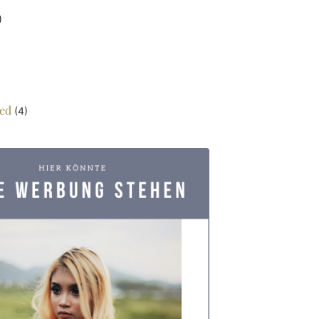
)
ed
(4)