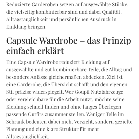
Reduzierte Garderoben setzen auf ausgewählte Stücke,
die vielseitig kombinierbar sind und dabei Qualität,
Alltagstauglichkeit und persönlichen Ausdruck in
Einklang bringen.
Capsule Wardrobe – das Prinzip
einfach erklärt
Eine Capsule Wardrobe reduziert Kleidung auf
ausgewählte und gut kombinierbare Teile, die Alltag und
besondere Anlässe gleichermaßen abdecken. Ziel ist
eine Garderobe, die Übersicht schafft und den eigenen
Stil präzise widerspiegelt. Wer Goupil Nutzfahrzeuge
oder vergleichbare für die Arbeit nutzt, möchte seine
Kleidung schnell finden und ohne langes Überlegen
passende Outfits zusammenstellen. Weniger Teile im
Schrank bedeuten dabei nicht Verzicht, sondern gezielte
Planung und eine klare Struktur für mehr
Alltagstauglichkeit.