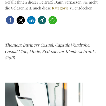
Gefällt Ihnen dieser Beitrag? Dann verpassen Sie nicht
Kategorie
die Gelegenheit, auch diese
zu entdecken.
Themen:
Business Casual
,
Capsule Wardrobe
,
Casual Chic
,
Mode
,
Reduzierter Kleiderschrank
,
Stoffe