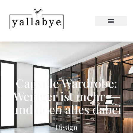
Capsule Wardrobe:
Weniger ist mehr —
und doch alles dabei
Design