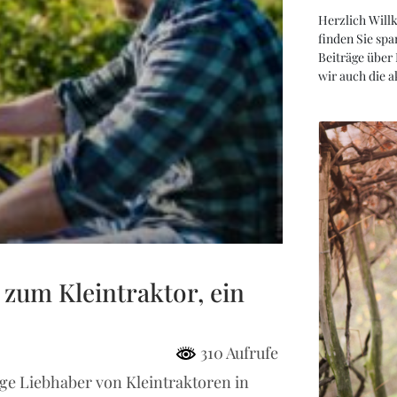
Herzlich Will
finden Sie spa
Beiträge über
wir auch die 
 zum Kleintraktor, ein
310 Aufrufe
ige Liebhaber von Kleintraktoren in