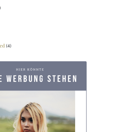
)
ed
(4)