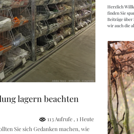
Herzlich Will
finden Sie spa
Beiträge über
wir auch die 
dung lagern beachten
113 Aufrufe
, 1 Heute
ollten Sie sich Gedanken machen, wie