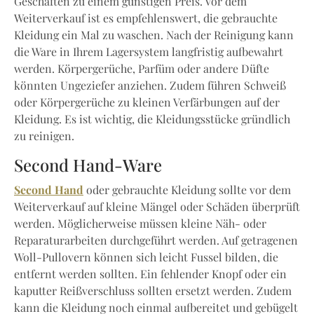
Geschäften zu einem günstigen Preis. Vor dem
Weiterverkauf ist es empfehlenswert, die gebrauchte
Kleidung ein Mal zu waschen. Nach der Reinigung kann
die Ware in Ihrem Lagersystem langfristig aufbewahrt
werden. Körpergerüche, Parfüm oder andere Düfte
könnten Ungeziefer anziehen. Zudem führen Schweiß
oder Körpergerüche zu kleinen Verfärbungen auf der
Kleidung. Es ist wichtig, die Kleidungsstücke gründlich
zu reinigen.
Second Hand-Ware
Second Hand
oder gebrauchte Kleidung sollte vor dem
Weiterverkauf auf kleine Mängel oder Schäden überprüft
werden. Möglicherweise müssen kleine Näh- oder
Reparaturarbeiten durchgeführt werden. Auf getragenen
Woll-Pullovern können sich leicht Fussel bilden, die
entfernt werden sollten. Ein fehlender Knopf oder ein
kaputter Reißverschluss sollten ersetzt werden. Zudem
kann die Kleidung noch einmal aufbereitet und gebügelt