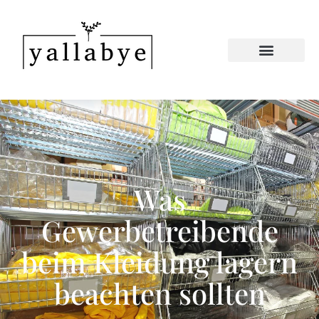
Was
Gewerbetreibende
beim Kleidung lagern
beachten sollten