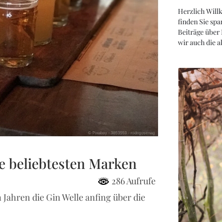
Herzlich Will
finden Sie spa
Beiträge über
wir auch die 
ie beliebtesten Marken
286 Aufrufe
 Jahren die Gin Welle anfing über die