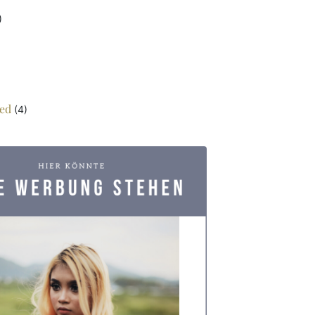
)
ed
(4)