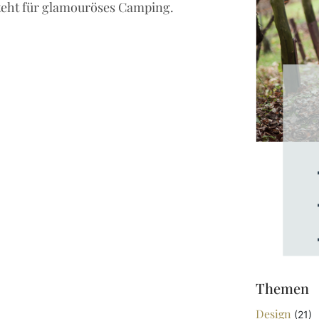
teht für glamouröses Camping.
Themen
Design
(21)