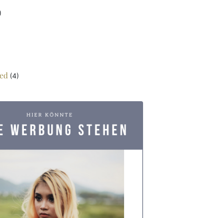
)
ed
(4)