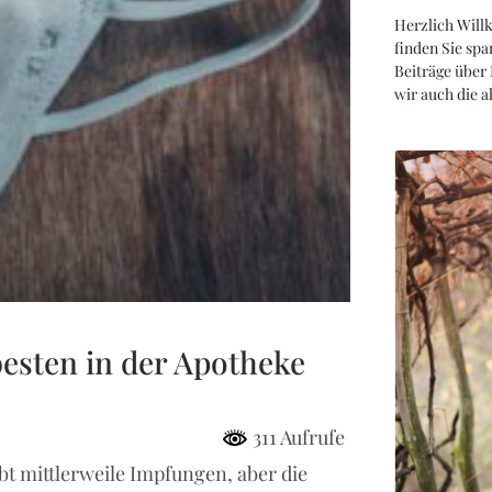
Herzlich Will
finden Sie spa
Beiträge über
wir auch die 
esten in der Apotheke
311 Aufrufe
bt mittlerweile Impfungen, aber die