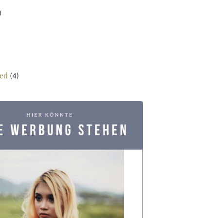
)
ed
(4)