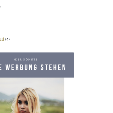
)
ed
(4)