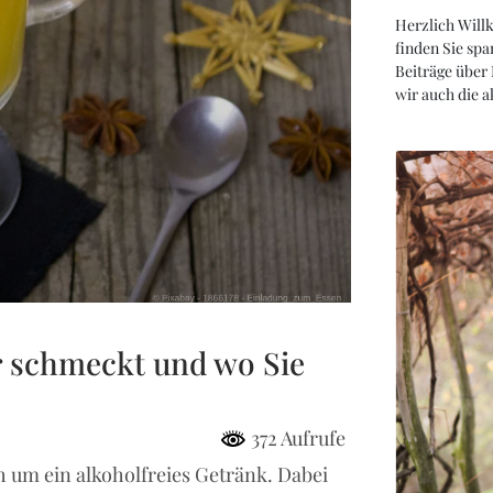
Herzlich Will
finden Sie spa
Beiträge über
wir auch die 
r schmeckt und wo Sie
372 Aufrufe
h um ein alkoholfreies Getränk. Dabei