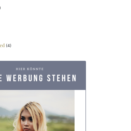
)
ed
(4)