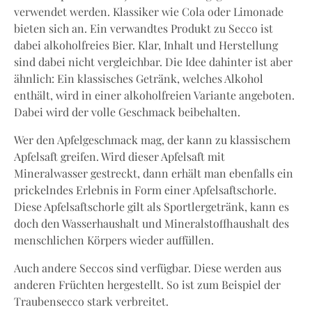
verwendet werden. Klassiker wie Cola oder Limonade
bieten sich an. Ein verwandtes Produkt zu Secco ist
dabei alkoholfreies Bier. Klar, Inhalt und Herstellung
sind dabei nicht vergleichbar. Die Idee dahinter ist aber
ähnlich: Ein klassisches Getränk, welches Alkohol
enthält, wird in einer alkoholfreien Variante angeboten.
Dabei wird der volle Geschmack beibehalten.
Wer den Apfelgeschmack mag, der kann zu klassischem
Apfelsaft greifen. Wird dieser Apfelsaft mit
Mineralwasser gestreckt, dann erhält man ebenfalls ein
prickelndes Erlebnis in Form einer Apfelsaftschorle.
Diese Apfelsaftschorle gilt als Sportlergetränk, kann es
doch den Wasserhaushalt und Mineralstoffhaushalt des
menschlichen Körpers wieder auffüllen.
Auch andere Seccos sind verfügbar. Diese werden aus
anderen Früchten hergestellt. So ist zum Beispiel der
Traubensecco stark verbreitet.