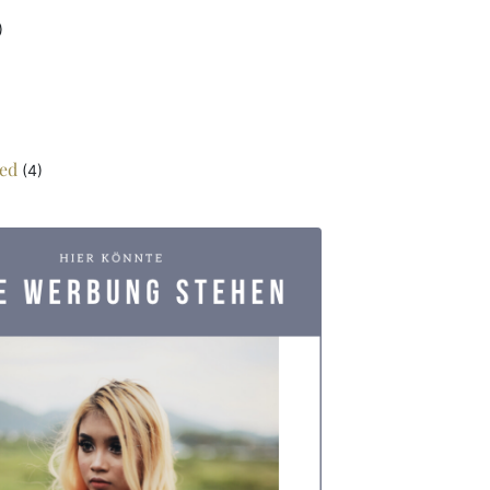
)
ed
(4)