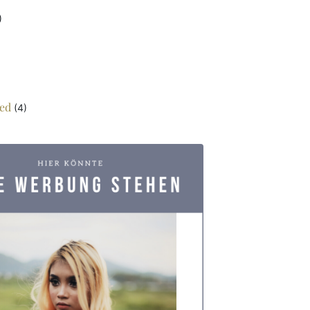
)
ed
(4)