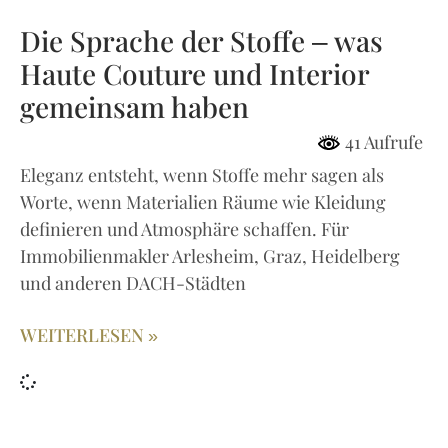
Die Sprache der Stoffe – was
Haute Couture und Interior
gemeinsam haben
41 Aufrufe
Eleganz entsteht, wenn Stoffe mehr sagen als
Worte, wenn Materialien Räume wie Kleidung
definieren und Atmosphäre schaffen. Für
Immobilienmakler Arlesheim, Graz, Heidelberg
und anderen DACH-Städten
WEITERLESEN »