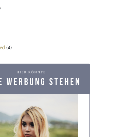
)
ed
(4)