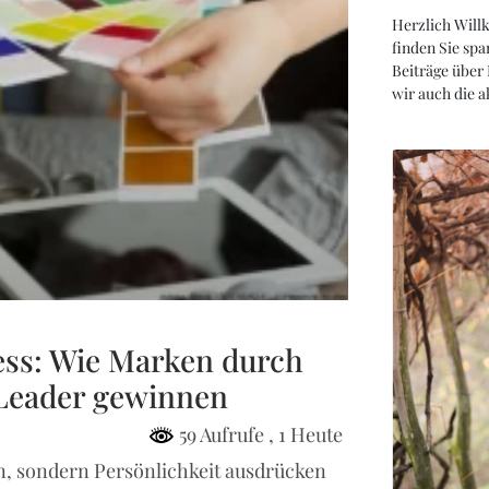
Herzlich Will
finden Sie spa
Beiträge über
wir auch die 
ess: Wie Marken durch
 Leader gewinnen
59 Aufrufe
, 1 Heute
en, sondern Persönlichkeit ausdrücken