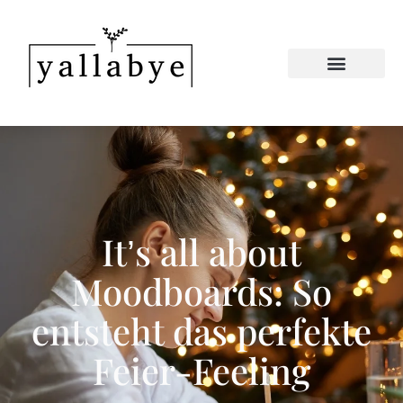
It’s all about
Moodboards: So
entsteht das perfekte
Feier-Feeling