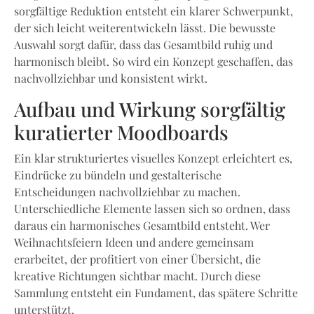
sorgfältige Reduktion entsteht ein klarer Schwerpunkt,
der sich leicht weiterentwickeln lässt. Die bewusste
Auswahl sorgt dafür, dass das Gesamtbild ruhig und
harmonisch bleibt. So wird ein Konzept geschaffen, das
nachvollziehbar und konsistent wirkt.
Aufbau und Wirkung sorgfältig
kuratierter Moodboards
Ein klar strukturiertes visuelles Konzept erleichtert es,
Eindrücke zu bündeln und gestalterische
Entscheidungen nachvollziehbar zu machen.
Unterschiedliche Elemente lassen sich so ordnen, dass
daraus ein harmonisches Gesamtbild entsteht. Wer
Weihnachtsfeiern Ideen und andere gemeinsam
erarbeitet, der profitiert von einer Übersicht, die
kreative Richtungen sichtbar macht. Durch diese
Sammlung entsteht ein Fundament, das spätere Schritte
unterstützt.