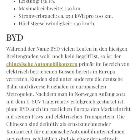
Leistung: 136 PS,
Maximalreichweite: 330 km,
Stromverbrauch: ca. 25,1 kWh pro 100 km,
Höchstgeschwindigkeit: 130 km/h.
BYD
Während der Name BYD vielen Leuten in den hiesigen
Breitengraden wohl noch kein Begriff ist, so ist der
chinesische Automobilkonzern
primär im Bereich von
elektrisch betriebenen Bussen bereits in Europa
vertreten. Kunden sind unter anderem die deutsche
Bahn und diverse Flughäfen in europäischen
Metropolen. Nachdem man in Norwegen Anfang 2021
mit dem E-SUV Tang relativ erfolgreich gestartet ist,
plant BYD auch im restlichen Europa den Markteintritt
mit seinen Pkws und elektrischen Transportern. Die
Chinesen sind definitiv als ernstzunehmender
Konkurrent für europäische Automobilunternehmen
anzusehen, schließlich sind sie einer der weltweit